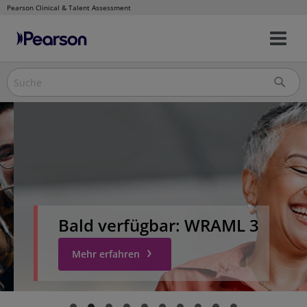
Pearson Clinical & Talent Assessment
Nav
Direkt
um
zum
Inhalt
Bald verfügbar: WRAML 3
Mehr erfahren