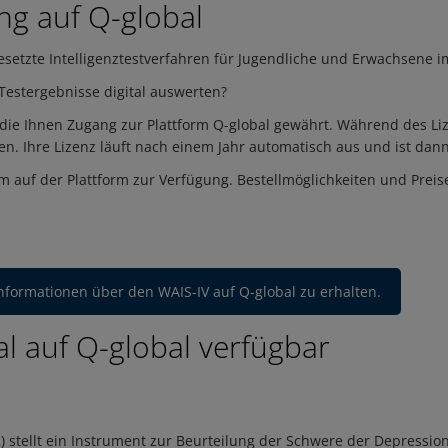
g auf Q-global
esetzte Intelligenztestverfahren für Jugendliche und Erwachsene i
 Testergebnisse digital auswerten?
z, die Ihnen Zugang zur Plattform Q-global gewährt. Während des 
ren. Ihre Lizenz läuft nach einem Jahr automatisch aus und ist d
m auf der Plattform zur Verfügung. Bestellmöglichkeiten und Preise
Informationen über den WAIS-IV auf Q-global zu erhalten.
al auf Q-global verfügbar
) stellt ein Instrument zur Beurteilung der Schwere der Depression