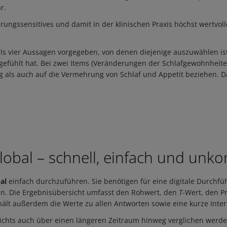
r.
nderungssensitives und damit in der klinischen Praxis höchst wertv
 vier Aussagen vorgegeben, von denen diejenige auszuwählen ist,
efühlt hat. Bei zwei Items (Veränderungen der Schlafgewohnheite
 als auch auf die Vermehrung von Schlaf und Appetit beziehen. Da
lobal – schnell, einfach und unko
al
einfach durchzuführen. Sie benötigen für eine digitale Durchfüh
n. Die Ergebnisübersicht umfasst den Rohwert, den
T
-Wert, den P
hält außerdem die Werte zu allen Antworten sowie eine kurze Interp
richts auch über einen längeren Zeitraum hinweg verglichen werde