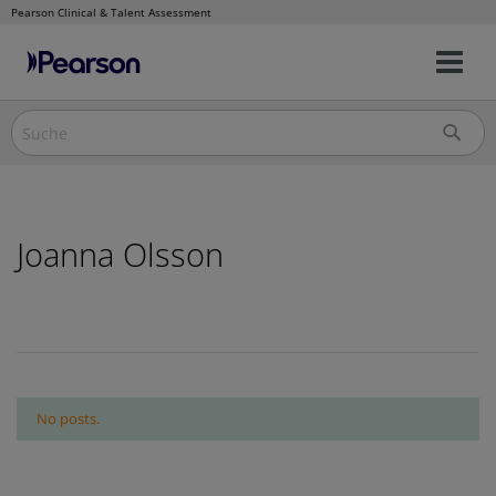
Pearson Clinical & Talent Assessment
Nav
Direkt
um
zum
Inhalt
Joanna Olsson
No posts.