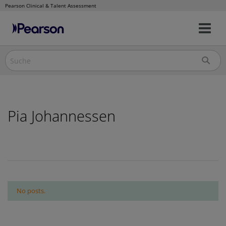
Pearson Clinical & Talent Assessment
Nav
Direkt
um
zum
Inhalt
Pia Johannessen
No posts.