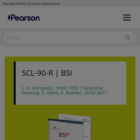
Pearson Clinical & Talent Assessment
Nav
Direkt
um
zum
Inhalt
SCL-90-R | BSI
L. R. Derogatis, 1992/ 1993 | Deutsche
Fassung: S. Kliem, E. Brähler, 2016/ 2017