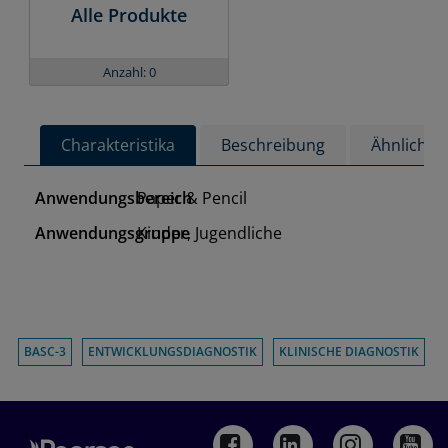
Alle Produkte
Anzahl: 0
Charakteristika
Beschreibung
Ähnliche 
Anwendungsbereich
Paper & Pencil
Anwendungsgruppe
Kinder, Jugendliche
BASC-3
ENTWICKLUNGSDIAGNOSTIK
KLINISCHE DIAGNOSTIK