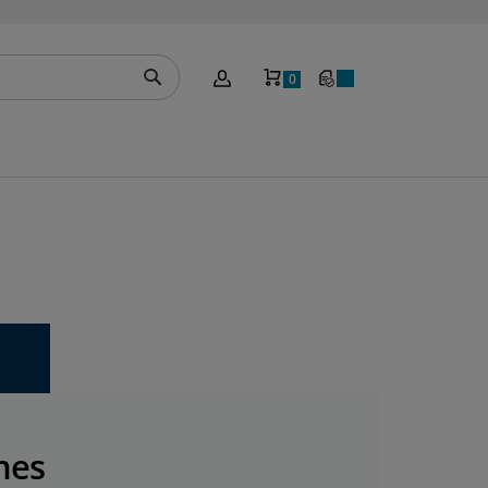
Mein Warenkorb
0
nes