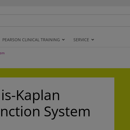
PEARSON CLINICAL TRAINING
SERVICE
tem
is-Kaplan
unction System