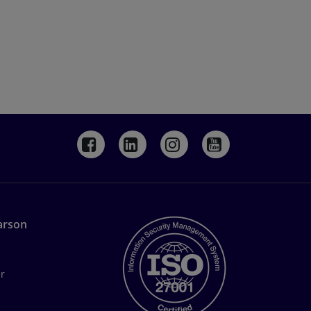
arson
r