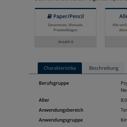
Paper/Pencil
All
Gesamtsatz, Manuale,
Alle verf
Protokollbögen
dies
Anzahl: 6
Charakteristika
Beschreibung
Berufsgruppe
Ps
Ne
Alter
8;0
Anwendungsbereich
Te
Anwendungsgruppe
Ki