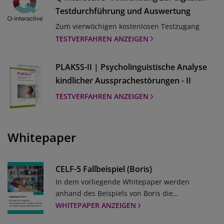
Testdurchführung und Auswertung
Zum vierwöchigen kostenlosen Testzugang
TESTVERFAHREN ANZEIGEN
PLAKSS-II | Psycholinguistische Analyse
kindlicher Aussprachestörungen - II
TESTVERFAHREN ANZEIGEN
Whitepaper
CELF-5 Fallbeispiel (Boris)
In dem vorliegende Whitepaper werden
anhand des Beispiels von Boris die
Einsatzmöglichkeiten der CELF-5 in der Praxis
WHITEPAPER ANZEIGEN
dargestellt. Boris hat Störungen der Pragmatik,