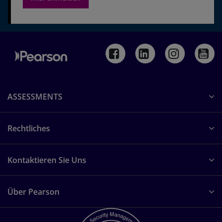
BDI-2 | Beck-Depressions-Inventar -
Revision
Digital auf Q-global verfügbar
TESTVERFAHREN ANZEIGEN
TEA-CH | Test of Everyday Attention for
ASSESSMENTS
Children - Deutsche Adaption
TESTVERFAHREN ANZEIGEN
Rechtliches
D-KEFS | Delis-Kaplan Executive Function
Kontaktieren Sie Uns
System
TESTVERFAHREN ANZEIGEN
Über Pearson
PEDI-CAT Online-Entwicklungstest |