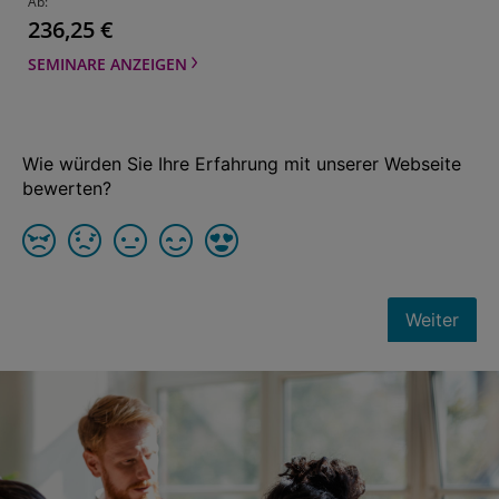
Ab
Fundamentals - Fifth Edition
236,25 €
TESTVERFAHREN ANZEIGEN
SEMINARE ANZEIGEN
WPPSI-IV | Wechsler Preschool and
Primary Scale of Intelligence - Fourth
Edition
TESTVERFAHREN ANZEIGEN
Q-interactive - Anwendung zur digitalen
Testdurchführung und Auswertung
Zum vierwöchigen kostenlosen Testzugang
TESTVERFAHREN ANZEIGEN
BASC-3 BESS| Behavioral and Emotional
Screening System