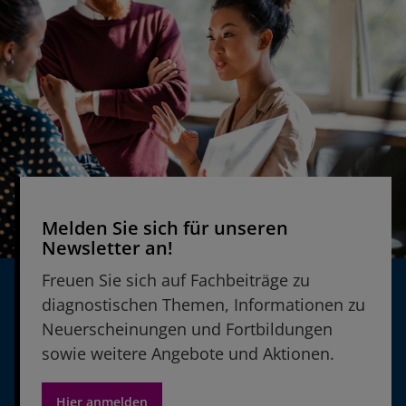
TESTVERFAHREN ANZEIGEN
BASC-3 | Behavior Assessment System
for Children, Third Edition
TESTVERFAHREN ANZEIGEN
SP 2 | Sensory Profile 2
TESTVERFAHREN ANZEIGEN
Melden Sie sich für unseren
Newsletter an!
Freuen Sie sich auf Fachbeiträge zu
diagnostischen Themen, Informationen zu
CELF–5 Screening Test | Clinical
Neuerscheinungen und Fortbildungen
Evaluation of Language Fundamentals –
sowie weitere Angebote und Aktionen.
Fifth Edition Screening Test
TESTVERFAHREN ANZEIGEN
Hier anmelden