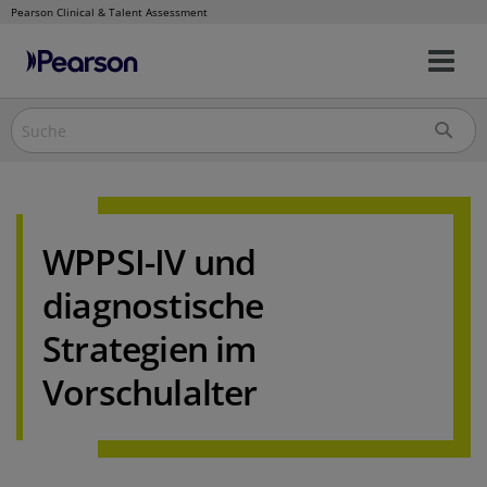
Pearson Clinical & Talent Assessment
Nav
Direkt
um
zum
Inhalt
WPPSI-IV und
diagnostische
Strategien im
Vorschulalter