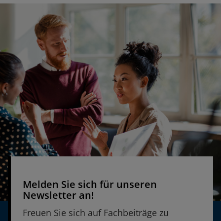
Zum vierwöchigen kostenlosen Testzugang
TESTVERFAHREN ANZEIGEN
D-KEFS | Delis-Kaplan Executive Function
System
TESTVERFAHREN ANZEIGEN
WNV | Wechsler Nonverbal Scale of
Ability
TESTVERFAHREN ANZEIGEN
EMS | Everyday Memory Survey
Melden Sie sich für unseren
TESTVERFAHREN ANZEIGEN
Newsletter an!
Freuen Sie sich auf Fachbeiträge zu