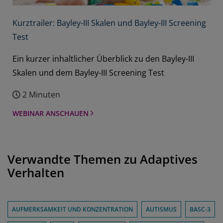
Screening Test
Ergebnisinterpretation stehen Ihnen
WHITEPAPER ANZEIGEN
umfassende Testverfahren zur Verfügung. In
Kurztrailer: Bayley-III Skalen und Bayley-III Screening
dieser Broschüre finden Sie die wichtigsten
Test
Instrumente für die Testdiagnostik bei
verschiedenen Altersgruppen.
Ein kurzer inhaltlicher Überblick zu den Bayley-III
Skalen und dem Bayley-III Screening Test
2 Minuten
WEBINAR ANSCHAUEN
Verwandte Themen zu Adaptives
Verhalten
AUFMERKSAMKEIT UND KONZENTRATION
AUTISMUS
BASC-3