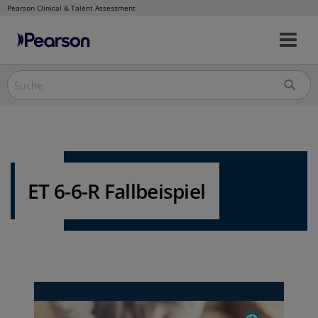
Pearson Clinical & Talent Assessment
Nav
Direkt
um
zum
Inhalt
ET 6-6-R Fallbeispiel